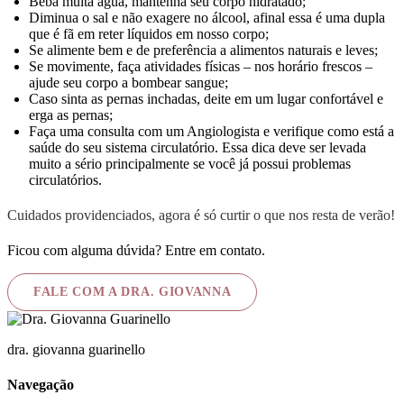
Beba muita água, mantenha seu corpo hidratado;
Diminua o sal e não exagere no álcool, afinal essa é uma dupla
que é fã em reter líquidos em nosso corpo;
Se alimente bem e de preferência a alimentos naturais e leves;
Se movimente, faça atividades físicas – nos horário frescos –
ajude seu corpo a bombear sangue;
Caso sinta as pernas inchadas, deite em um lugar confortável e
erga as pernas;
Faça uma consulta com um Angiologista e verifique como está a
saúde do seu sistema circulatório. Essa dica deve ser levada
muito a sério principalmente se você já possui problemas
circulatórios.
Cuidados providenciados, agora é só curtir o que nos resta de verão!
Ficou com alguma dúvida? Entre em contato.
FALE COM A DRA. GIOVANNA
dra. giovanna guarinello
Navegação