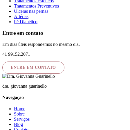
Tratamentos Estéticos
Tratamentos Preventivos
Úlceras nas pernas
Artérias
Pé Diabético
Entre em contato
Em dias úteis respondemos no mesmo dia.
41 99152.2071
ENTRE EM CONTATO
dra. giovanna guarinello
Navegação
Home
Sobre
Serviços
Blog
Contato